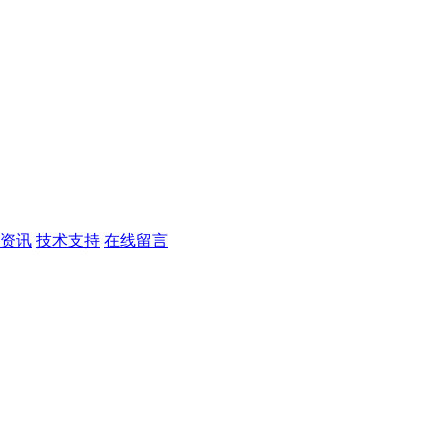
资讯
技术支持
在线留言