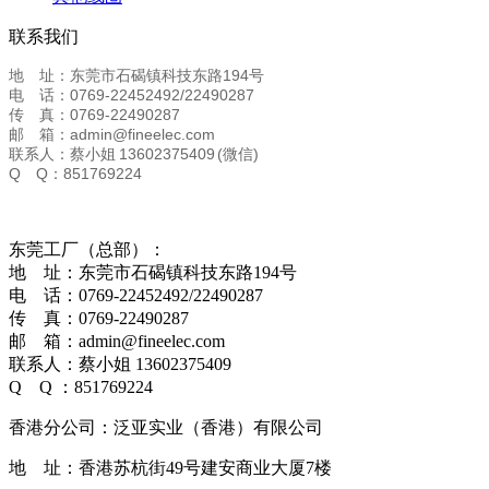
联系我们
地 址：东莞市石碣镇科技东路194号
电 话：0769-22452492/22490287
传 真：0769-22490287
邮 箱：admin@fineelec.com
联系人：蔡小姐 13602375409 (微信)
Q Q：851769224
东莞工厂（总部）：
地 址：东莞市石碣镇科技东路194号
电 话：0769-22452492/22490287
传 真：0769-22490287
邮 箱：admin@fineelec.com
联系人：蔡小姐 13602375409
Q Q ：851769224
香港分公司：泛亚实业（香港）有限公司
地 址：香港苏杭街49号建安商业大厦7楼