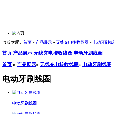
当前位置：
首页
»
产品展示
»
无线充电接收线圈
»
电动牙刷线
首页
产品展示
无线充电接收线圈
电动牙刷线圈
首页
»
产品展示
»
无线充电接收线圈
»
电动牙刷线圈
电动牙刷线圈
电动牙刷线圈